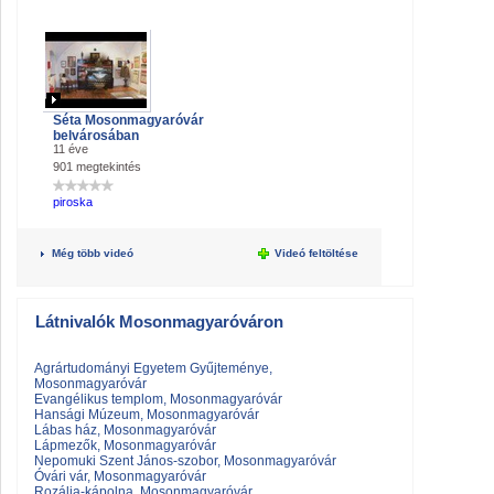
Séta Mosonmagyaróvár
belvárosában
11 éve
901 megtekintés
piroska
Még több videó
Videó feltöltése
Látnivalók Mosonmagyaróváron
Agrártudományi Egyetem Gyűjteménye,
Mosonmagyaróvár
Evangélikus templom, Mosonmagyaróvár
Hansági Múzeum, Mosonmagyaróvár
Lábas ház, Mosonmagyaróvár
Lápmezők, Mosonmagyaróvár
Nepomuki Szent János-szobor, Mosonmagyaróvár
Óvári vár, Mosonmagyaróvár
Rozália-kápolna, Mosonmagyaróvár