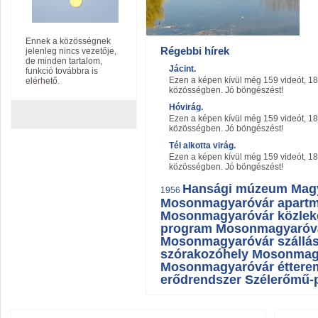
Ennek a közösségnek
Régebbi hírek
jelenleg nincs vezetője,
de minden tartalom,
Jácint.
funkció továbbra is
Ezen a képen kívül még 159 videót, 18
elérhető.
közösségben. Jó böngészést!
Hóvirág.
Ezen a képen kívül még 159 videót, 18
közösségben. Jó böngészést!
Tél alkotta virág.
Ezen a képen kívül még 159 videót, 18
közösségben. Jó böngészést!
Hansági múzeum
Mag
1956
Mosonmagyaróvár apart
Mosonmagyaróvár közlek
program
Mosonmagyaróv
Mosonmagyaróvár szállá
szórakozóhely
Mosonmagy
Mosonmagyaróvár éttere
erődrendszer
Szélerőmű-