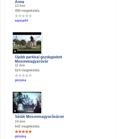
Anna
13 éve
499 megtekintés
eanna44
Újabb parkkal gazdagodott
Mosonmagyaróvár
11 éve
624 megtekintés
piroska
Séták Mosonmagyaróváron
14 éve
642 megtekintés
piroska