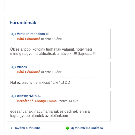
Fórumtémák
Versben mondom el :
Háló Lénárdné
üzente
13 éve
Ők és a többi költőink tudhattak valamit, hogy még
mindíg nagyon is aktuálisak a műveik...!!! Sajnos... !!!...
Viccek
Háló Lénárdné
üzente
13 éve
Hát ez bizony nem kicsit " ciki " ..! DD
ANYÁKNAPJA.
Bernáthné Abonyi Emma
üzente
14 éve
édesanyának, nagymamának és dédinek lenni a
legnagyobb ajándék az életünkben
Tovább a fórumba
Új fórumtéma indítása