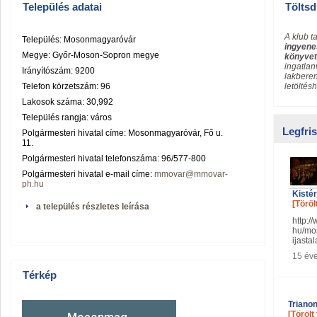
Település adatai
Töltsd
A klub t
Település: Mosonmagyaróvár
ingyene
Megye: Győr-Moson-Sopron megye
könyvet
ingatlan
Irányítószám: 9200
lakbere
Telefon körzetszám: 96
letöltés
Lakosok száma: 30,992
Település rangja: város
Legfri
Polgármesteri hivatal címe: Mosonmagyaróvár, Fő u.
11.
Polgármesteri hivatal telefonszáma: 96/577-800
Polgármesteri hivatal e-mail címe:
mmovar@mmovar-
ph.hu
Kistér
[Töröl
a település részletes leírása
http:/
hu/mo
ijast
15 év
Térkép
Triano
[Törölt