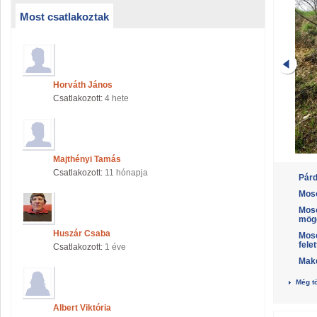
Most csatlakoztak
Horváth János
Csatlakozott:
4 hete
Majthényi Tamás
Csatlakozott:
11 hónapja
Pár
Moso
Moso
mögö
Huszár Csaba
Moso
fele
Csatlakozott:
1 éve
Make
Még t
Albert Viktória