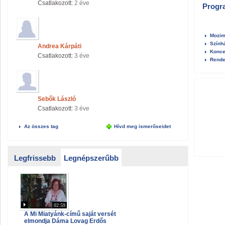
Csatlakozott:
2 éve
Progr
Mozim
Szính
Andrea Kárpáti
Konce
Csatlakozott:
3 éve
Rende
Sebők László
Csatlakozott:
3 éve
Az összes tag
Hívd meg ismerőseidet
Legfrissebb
Legnépszerűbb
02:59
A Mi Miatyánk-című saját versét
elmondja Dáma Lovag Erdős