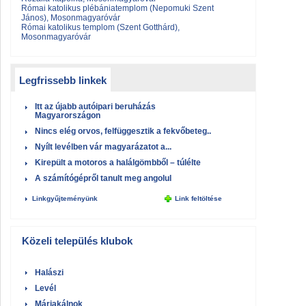
Római katolikus plébániatemplom (Nepomuki Szent
János), Mosonmagyaróvár
Római katolikus templom (Szent Gotthárd),
Mosonmagyaróvár
Legfrissebb linkek
Itt az újabb autóipari beruházás
Magyarországon
Nincs elég orvos, felfüggesztik a fekvőbeteg..
Nyílt levélben vár magyarázatot a...
Kirepült a motoros a halálgömbből – túlélte
A számítógépről tanult meg angolul
Linkgyűjteményünk
Link feltöltése
Közeli település klubok
Halászi
Levél
Máriakálnok