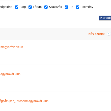
eógaléria
Blog
Fórum
Szavazás
Tip
Esemény
Név szerint
magyaróvár klub
gyaróvár klub
égház
(kép)
,
Mosonmagyaróvár klub