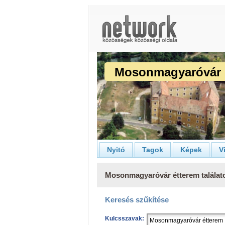
Mosonmagyaróvár 
Nyitó
Tagok
Képek
V
Mosonmagyaróvár étterem találat
Keresés szűkítése
Kulcsszavak: