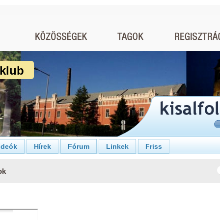
klub
ideók
Hírek
Fórum
Linkek
Friss
ok