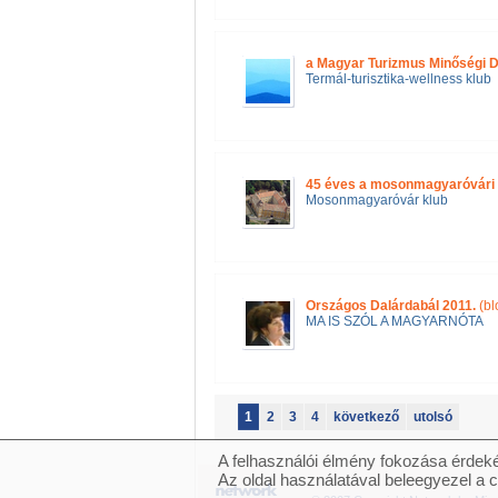
a Magyar Turizmus Minőségi D
Termál-turisztika-wellness klub
45 éves a mosonmagyaróvári G
Mosonmagyaróvár klub
Országos Dalárdabál 2011.
(bl
MA IS SZÓL A MAGYARNÓTA
1
2
3
4
következő
utolsó
A felhasználói élmény fokozása érdeké
Az oldal használatával beleegyezel a 