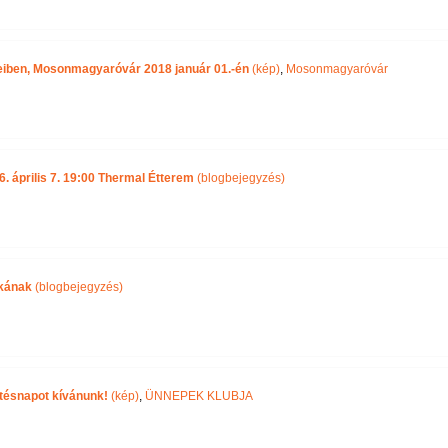
eiben, Mosonmagyaróvár 2018 január 01.-én
(kép)
,
Mosonmagyaróvár
 április 7. 19:00 Thermal Étterem
(blogbejegyzés)
ikának
(blogbejegyzés)
tésnapot kívánunk!
(kép)
,
ÜNNEPEK KLUBJA