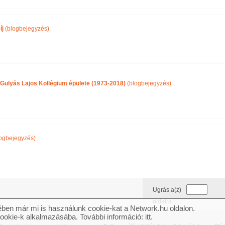
íj
(blogbejegyzés)
ulyás Lajos Kollégium épülete (1973-2018)
(blogbejegyzés)
ogbejegyzés)
Ugrás a(z)
oldalra
ben már mi is használunk cookie-kat a Network.hu oldalon.
cookie-k alkalmazásába. További információ:
itt
.