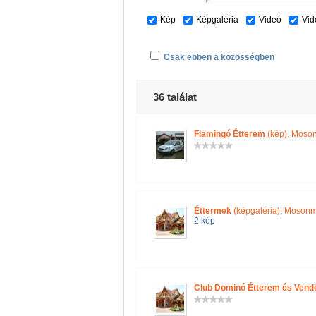
Kép
Képgaléria
Videó
Vid
Csak ebben a közösségben
36 találat
Flamingó Étterem
(kép)
,
Moson
Éttermek
(képgaléria)
,
Mosonma
2 kép
Club Dominó Étterem és Vend