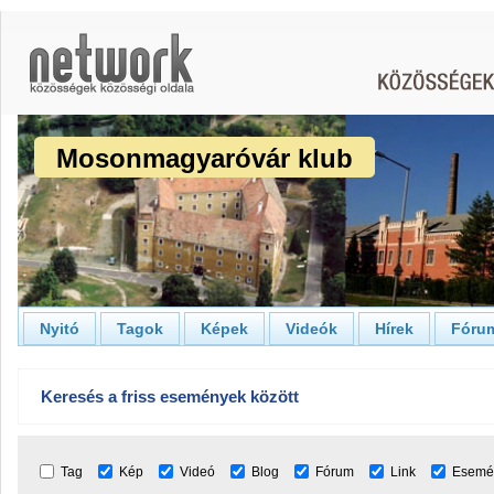
Mosonmagyaróvár klub
Nyitó
Tagok
Képek
Videók
Hírek
Fóru
Keresés a friss események között
Tag
Kép
Videó
Blog
Fórum
Link
Esemé