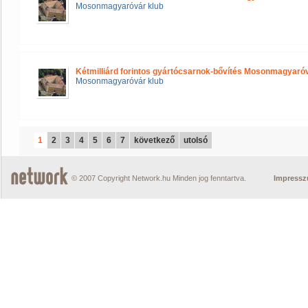
Mosonmagyaróvár klub
Kétmilliárd forintos gyártócsarnok-bővítés Mosonmagyar
Mosonmagyaróvár klub
1
2
3
4
5
6
7
következő
utolsó
© 2007 Copyright Network.hu Minden jog fenntartva.
Impress