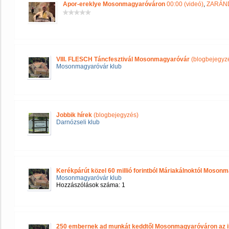
Apor-ereklye Mosonmagyaróváron
00:00 (videó)
,
ZARÁND
VIII. FLESCH Táncfesztivál Mosonmagyaróvár
(blogbejegyz
Mosonmagyaróvár klub
Jobbik hírek
(blogbejegyzés)
Darnózseli klub
Kerékpárút közel 60 millió forintból Máriakálnoktól Moson
Mosonmagyaróvár klub
Hozzászólások száma: 1
250 embernek ad munkát keddtől Mosonmagyaróváron az i