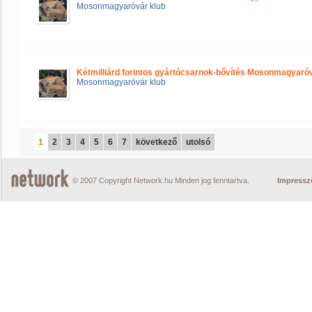
Mosonmagyaróvár klub
Kétmilliárd forintos gyártócsarnok-bővítés Mosonmagyar
Mosonmagyaróvár klub
1
2
3
4
5
6
7
következő
utolsó
© 2007 Copyright Network.hu Minden jog fenntartva.
Impress