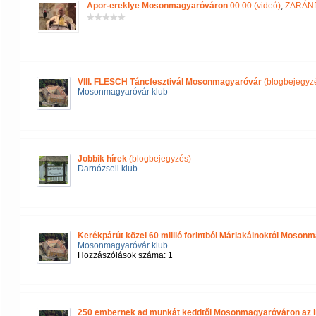
Apor-ereklye Mosonmagyaróváron
00:00 (videó)
,
ZARÁND
VIII. FLESCH Táncfesztivál Mosonmagyaróvár
(blogbejegyz
Mosonmagyaróvár klub
Jobbik hírek
(blogbejegyzés)
Darnózseli klub
Kerékpárút közel 60 millió forintból Máriakálnoktól Moson
Mosonmagyaróvár klub
Hozzászólások száma: 1
250 embernek ad munkát keddtől Mosonmagyaróváron az i