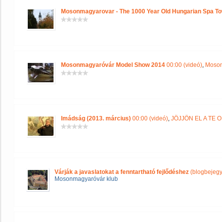
Mosonmagyarovar - The 1000 Year Old Hungarian Spa T
Mosonmagyaróvár Model Show 2014
00:00 (videó)
,
Moson
Imádság (2013. március)
00:00 (videó)
,
JÖJJÖN EL A TE
Várják a javaslatokat a fenntartható fejlődéshez
(blogbejegy
Mosonmagyaróvár klub