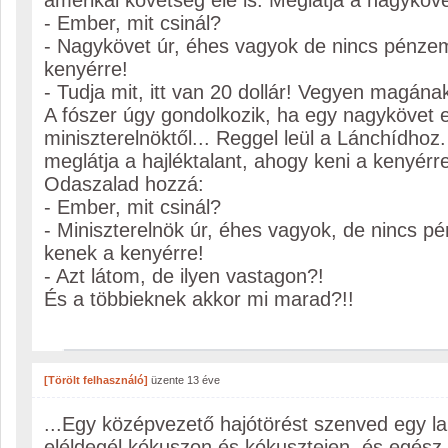
amerikai követség elé is. Meglátja a nagyköve
- Ember, mit csinál?
- Nagykövet úr, éhes vagyok de nincs pénzem
kenyérre!
- Tudja mit, itt van 20 dollár! Vegyen magána
A fószer úgy gondolkozik, ha egy nagykövet e
miniszterelnöktől... Reggel leül a Lánchí­dhoz
meglátja a hajléktalant, ahogy keni a kenyérr
Odaszalad hozzá:
- Ember, mit csinál?
- Miniszterelnök úr, éhes vagyok, de nincs p
kenek a kenyérre!
- Azt látom, de ilyen vastagon?!
És a többieknek akkor mi marad?!!
[Törölt felhasználó]
üzente
13 éve
...Egy középvezető hajótörést szenved egy lak
eléldegél kókuszon és kókusztejen, és egész 