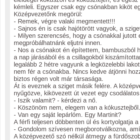
kémleli. Egyszer csak egy csónakban kiköt e
Középvezetőnk megörül:
- Remek, végre valaki megmentett!!!
- Sajnos én is csak hajótörött vagyok, a szige
- Milyen szerencsés, hogy a csónakkal jutott e
megpróbálhatnánk eljutni innen.
- Nos a csónakot én építettem, bambuszból h
a nap járásából és a csillagokból kiszámított
legalább 2 hétre vagyunk a legközelebbi lakott
nem fér a csónakba. Nincs kedve átjönni ho
biztos régen volt már társasága.
Át is eveznek a sziget másik felére. A középv
nyűgözve, kikövezett út vezet egy csodálato
- Iszik valamit? - kérdezi a nő.
- Köszönöm nem, elegem van a kókusztejből
- Van egy saját lepárlóm. Egy Martinit?
A férfi teljesen döbbenten ül és kortyolgatja a 
- Gondolom szívesen megborotválkozna, amí
A középvezető szó nélkül átmegy a fürdőszobá