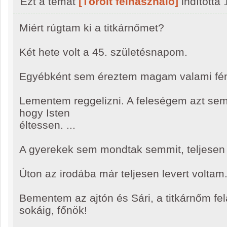
Ezt a témát
[Törölt felhasználó]
indította
Miért rúgtam ki a titkárnőmet?
Két hete volt a 45. születésnapom.
Egyébként sem éreztem magam valami fé
Lementem reggelizni. A feleségem azt sem
hogy Isten
éltessen. ...
A gyerekek sem mondtak semmit, teljesen
Úton az irodába már teljesen levert voltam
Bementem az ajtón és Sári, a titkárnőm felál
sokáig, főnök!