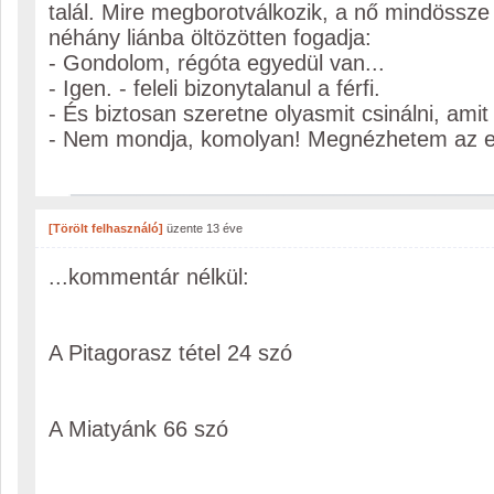
talál. Mire megborotválkozik, a nő mindössze
néhány liánba öltözötten fogadja:
- Gondolom, régóta egyedül van...
- Igen. - feleli bizonytalanul a férfi.
- És biztosan szeretne olyasmit csinálni, ami
- Nem mondja, komolyan! Megnézhetem az e
[Törölt felhasználó]
üzente
13 éve
...kommentár nélkül:
A Pitagorasz tétel 24 szó
A Miatyánk 66 szó