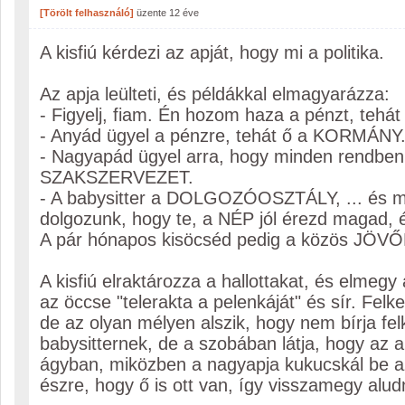
[Törölt felhasználó]
üzente
12 éve
A kisfiú kérdezi az apját, hogy mi a politika.
Az apja leülteti, és példákkal elmagyarázza:
- Figyelj, fiam. Én hozom haza a pénzt, teh
- Anyád ügyel a pénzre, tehát ő a KORMÁNY
- Nagyapád ügyel arra, hogy minden rendben 
SZAKSZERVEZET.
- A babysitter a DOLGOZÓOSZTÁLY, ... és m
dolgozunk, hogy te, a NÉP jól érezd magad, 
A pár hónapos kisöcséd pedig a közös JÖV
A kisfiú elraktározza a hallottakat, és elmegy 
az öccse "telerakta a pelenkáját" és sír. Felke
de az olyan mélyen alszik, hogy nem bírja fel
babysitternek, de a szobában látja, hogy az
ágyban, miközben a nagyapja kukucskál be a
észre, hogy ő is ott van, így visszamegy aludn