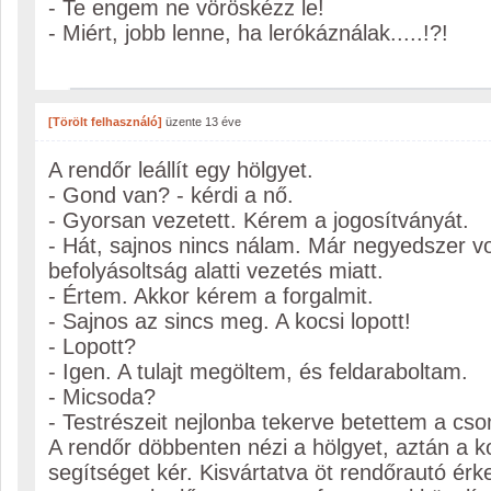
- Te engem ne vöröskézz le!
- Miért, jobb lenne, ha lerókáználak.....!?!
[Törölt felhasználó]
üzente
13 éve
A rendőr leállít egy hölgyet.
- Gond van? - kérdi a nő.
- Gyorsan vezetett. Kérem a jogosítványát.
- Hát, sajnos nincs nálam. Már negyedszer v
befolyásoltság alatti vezetés miatt.
- Értem. Akkor kérem a forgalmit.
- Sajnos az sincs meg. A kocsi lopott!
- Lopott?
- Igen. A tulajt megöltem, és feldaraboltam.
- Micsoda?
- Testrészeit nejlonba tekerve betettem a 
A rendőr döbbenten nézi a hölgyet, aztán a k
segítséget kér. Kisvártatva öt rendőrautó érk