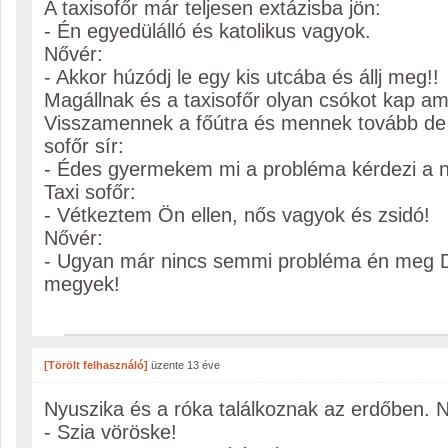
A taxisofőr már teljesen extázisba jön:
- Én egyedülálló és katolikus vagyok.
Nővér:
- Akkor húzódj le egy kis utcába és állj meg!!
Magállnak és a taxisofőr olyan csókot kap amit
Visszamennek a főútra és mennek tovább de 
sofőr sír:
- Édes gyermekem mi a probléma kérdezi a n
Taxi sofőr:
- Vétkeztem Ön ellen, nős vagyok és zsidó!
Nővér:
- Ugyan már nincs semmi probléma én meg D
megyek!
[Törölt felhasználó]
üzente
13 éve
Nyuszika és a róka találkoznak az erdőben. 
- Szia vöröske!