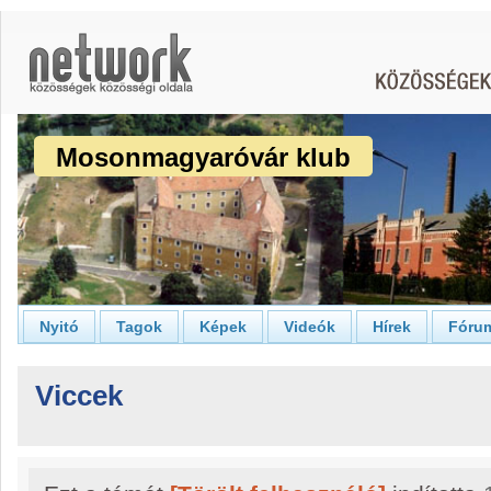
Mosonmagyaróvár klub
Nyitó
Tagok
Képek
Videók
Hírek
Fóru
Viccek