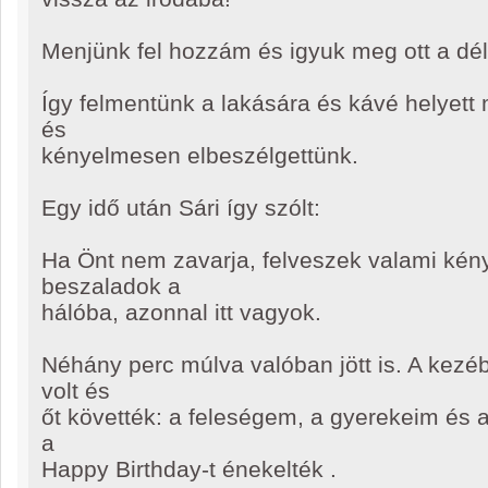
Menjünk fel hozzám és igyuk meg ott a dél
Így felmentünk a lakására és kávé helyett 
és
kényelmesen elbeszélgettünk.
Egy idő után Sári így szólt:
Ha Önt nem zavarja, felveszek valami ké
beszaladok a
hálóba, azonnal itt vagyok.
Néhány perc múlva valóban jött is. A kezéb
volt és
őt követték: a feleségem, a gyerekeim és 
a
Happy Birthday-t énekelték .