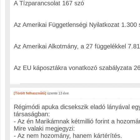
A Tízparancsolat 167 szó
Az Amerikai Függetlenségi Nyilatkozat 1.300 
Az Amerikai Alkotmány, a 27 függelékkel 7.8
Az EU káposztákra vonatkozó szabályzata 2
[Törölt felhasználó]
üzente
13 éve
Régimódi apuka dicsekszik eladó lányával eg
társaságban:
- Az én Marikámnak kétmillió forint a hozomá
Mire valaki megjegyzi:
- Az nem hozomány, hanem kártérítés.