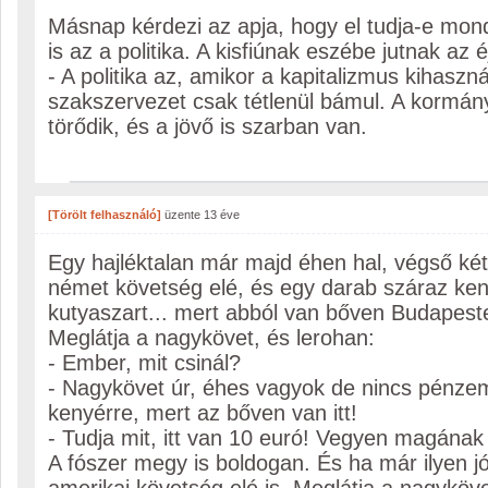
Másnap kérdezi az apja, hogy el tudja-e mond
is az a politika. A kisfiúnak eszébe jutnak az é
- A politika az, amikor a kapitalizmus kihaszná
szakszervezet csak tétlenül bámul. A kormány
törődik, és a jövő is szarban van.
[Törölt felhasználó]
üzente
13 éve
Egy hajléktalan már majd éhen hal, végső k
német követség elé, és egy darab száraz ken
kutyaszart... mert abból van bőven Budapest
Meglátja a nagykövet, és lerohan:
- Ember, mit csinál?
- Nagykövet úr, éhes vagyok de nincs pénzem
kenyérre, mert az bőven van itt!
- Tudja mit, itt van 10 euró! Vegyen magának 
A fószer megy is boldogan. És ha már ilyen jó