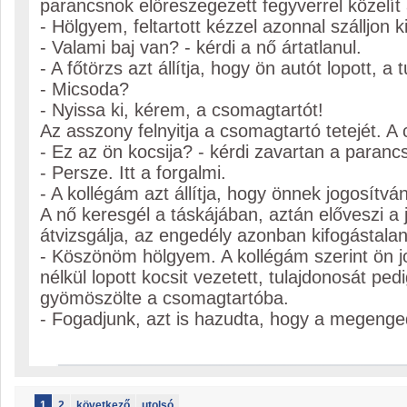
parancsnok előreszegezett fegyverrel közelít
- Hölgyem, feltartott kézzel azonnal szálljon ki
- Valami baj van? - kérdi a nő ártatlanul.
- A főtörzs azt állítja, hogy ön autót lopott, a
- Micsoda?
- Nyissa ki, kérem, a csomagtartót!
Az asszony felnyitja a csomagtartó tetejét. A
- Ez az ön kocsija? - kérdi zavartan a paranc
- Persze. Itt a forgalmi.
- A kollégám azt állítja, hogy önnek jogosítvá
A nő keresgél a táskájában, aztán előveszi a 
átvizsgálja, az engedély azonban kifogástalan
- Köszönöm hölgyem. A kollégám szerint ön j
nélkül lopott kocsit vezetett, tulajdonosát ped
gyömöszölte a csomagtartóba.
- Fogadjunk, azt is hazudta, hogy a megenge
1
2
következő
utolsó