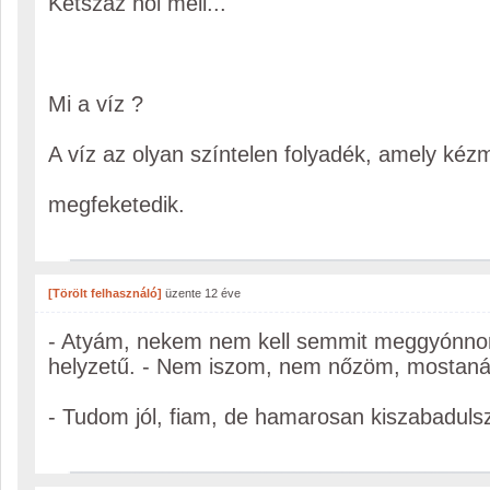
Kétszáz női mell...
Mi a víz ?
A víz az olyan színtelen folyadék, amely ké
megfeketedik.
[Törölt felhasználó]
üzente
12 éve
- Atyám, nekem nem kell semmit meggyónno
helyzetű. - Nem iszom, nem nőzöm, mostaná
- Tudom jól, fiam, de hamarosan kiszabaduls