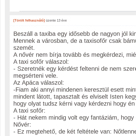
[Törölt felhasználó]
üzente
13 éve
Beszáll a taxiba egy idősebb de nagyon jól k
Mennek a városban, de a taxisofőr csak bámu
szemét.
A nővér nem bírja tovább és megkérdezi, mié
A taxi sofőr válaszol:
- Szeretnék egy kérdést feltenni de nem sz
megsérteni vele.
Az Apáca válaszol:
-Fiam aki annyi mindenen keresztül esett mi
mindent látott, tapasztalt és elviselt Isten 
hogy olyat tudsz kérni vagy kérdezni hogy é
A taxi sofőr:
- Hát nekem mindig volt egy fantáziám, hogy
Nővér:
- Ez megtehető, de két feltétele van: Nőtlenne