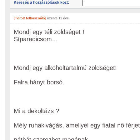
Keresés a hozzászólások közt:
[Törölt felhasználó]
üzente
12 éve
Mondj egy téli zöldséget !
Síparadicsom...
Mondj egy alkoholtartalmú zöldséget!
Falra hányt borsó.
Mi a dekoltázs ?
Mély ruhakivágás, amellyel egy fiatal nő férje
náthát szerezhet magának .