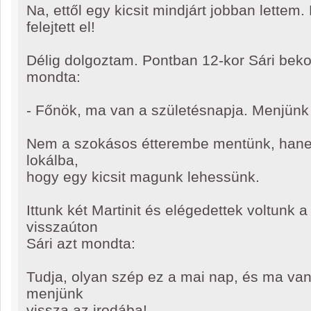
Na, ettől egy kicsit mindjárt jobban lette
felejtett el!
Délig dolgoztam. Pontban 12-kor Sári beko
mondta:
- Főnök, ma van a születésnapja. Menjünk 
Nem a szokásos étterembe mentünk, hanem
lokálba,
hogy egy kicsit magunk lehessünk.
Ittunk két Martinit és elégedettek voltunk a 
visszaúton
Sári azt mondta:
Tudja, olyan szép ez a mai nap, és ma van
menjünk
vissza az irodába!