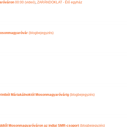
aróváron
00:00 (videó)
,
ZARÁNDOKLAT - Élő egyház
 Mosonmagyaróvár
(blogbejegyzés)
forintból Máriakálnoktól Mosonmagyaróvárig
(blogbejegyzés)
ddtől Mosonmagyaróváron az indiai SMR-csoport
(blogbejegyzés)