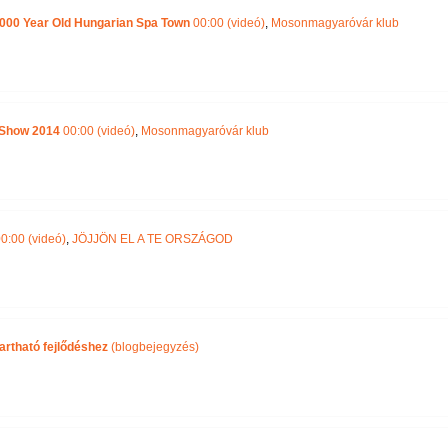
000 Year Old Hungarian Spa Town
00:00 (videó)
,
Mosonmagyaróvár klub
 Show 2014
00:00 (videó)
,
Mosonmagyaróvár klub
0:00 (videó)
,
JÖJJÖN EL A TE ORSZÁGOD
tartható fejlődéshez
(blogbejegyzés)