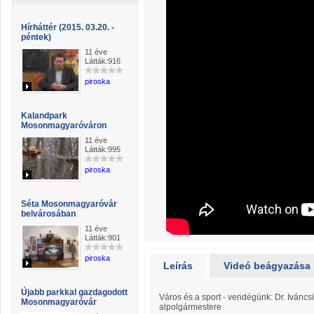
Hírháttér (2015. 03.20. -
péntek)
11 éve
Látták:916
piroska
Kalandpark
Mosonmagyaróváron
11 éve
Látták:995
piroska
Séta Mosonmagyaróvár
belvárosában
11 éve
Látták:901
piroska
Leírás
Videó beágyazása
Újabb parkkal gazdagodott
Város és a sport - vendégünk: Dr. Iván
Mosonmagyaróvár
alpolgármestere