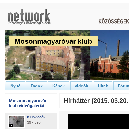
Mosonmagyaróvár klub
Nyitó
Tagok
Képek
Videók
Hírek
Fóru
Hírháttér (2015. 03.20.
Mosonmagyaróvár
klub videógalériái
Klubvideók
39 videó