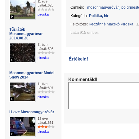
11 éve
Látták:625
Címkék:
mosonmagyaróvár
polgrmest
piroska
Kategória:
Politika, hír
Feltöltötte:
Keczánné Macskó Piroska
|
1
Tűzijáték
Látta 915 ember.
Mosonmagyaróvár
2014.08.20
11 éve
Látták:595
piroska
Értékeld!
Mosonmagyaróvár Model
Show 2014
Kommentáld!
11 éve
Látták:807
piroska
I Love Mosonmagyaróvár
13 éve
Látták:661
piroska