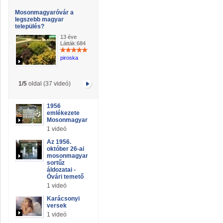
Mosonmagyaróvár a
legszebb magyar
település?
13 éve
Látták:684
piroska
1/5
oldal (37 videó)
1956
emlékezete
Mosonmagyaróváron
1 videó
Az 1956.
október 26-ai
mosonmagyaróvári
sortűz
áldozatai -
Óvári temető
1 videó
Karácsonyi
versek
1 videó