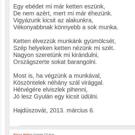
Egy ebédet mi már ketten eszünk,
De nem azért, mert mi már éhezünk.
Vigyázunk kicsit az alakunkra,
Vékonyabbnak könnyebb a sok munka.
Ketten élvezzük munkánk gyümölcsét,
Szép helyeken ketten nézünk mi szét.
Nagyon szeretünk mi kirándulni,
Országszerte sokat barangolni.
Most is, ha végzünk a munkával,
Köszöntelek néhány szál virággal.
Hétvégére elviszlek pihenni,
Jó lesz Gyulán egy kicsit üdülni.
Hajdúszovát, 2013. március 6.
Sipos Helga
üzente
13 éve