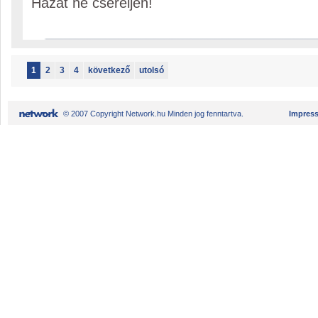
Hazát ne cseréljen!
1
2
3
4
következő
utolsó
© 2007 Copyright Network.hu Minden jog fenntartva.
Impres