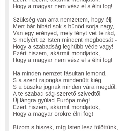
Hogy a magyar nem vész el s élni fog!
Szükség van arra nemzetem, hogy élj!
Mert bár hibád sok s bűnöd sorja nagy,
Van egy erényed, mely fényt vet te rád,
S melyért az Isten mindent megbocsát -
Hogy a szabadság leghűbb véde vagy!
Ezért hiszem, akármit mondjatok,
Hogy a magyar nem vész el s élni fog!
Ha minden nemzet fásultan lemond,
S a szent rajongás mindenütt kiég,
S a büszke jognak minden vára megdől:
A te szabad ság-szerető szivedtől
Új lángra gyúlad Európa még!
Ezért hiszem, akármit mondjatok,
Hogy a magyar örökre élni fog!
Bízom s hiszek, míg Isten lesz fölöttünk,