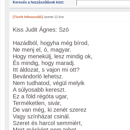
Keresés a hozzászólások közt:
[Törölt felhasználó]
üzente
12 éve
Kiss Judit Ágnes: Szó
Hazádból, hogyha még bírod,
Ne menj el, ó, magyar.
Hogy menekülj, lesz mindig ok,
És mindig, hogy maradj.
Itt áldozat, s vajon mi ott?
Bevándorló lehetsz.
Nem tudhatod, végül melyik
A súlyosabb kereszt.
Ez a föld régóta ugar,
Terméketlen, sivár,
De van még, ki zenét szerez
Vagy színházat csinál.
Szeret és harcol semmiért,
Mert másként nem tehet.