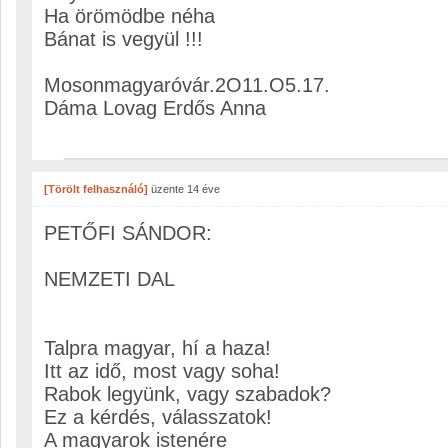
Ha örömödbe néha
Bánat is vegyül !!!
Mosonmagyaróvár.2O11.O5.17.
Dáma Lovag Erdős Anna
[Törölt felhasználó]
üzente
14 éve
PETŐFI SÁNDOR:
NEMZETI DAL
Talpra magyar, hí a haza!
Itt az idő, most vagy soha!
Rabok legyünk, vagy szabadok?
Ez a kérdés, válasszatok!
A magyarok istenére