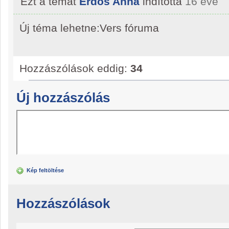
Ezt a témát
Erdős Anna
indította
16 éve
Új téma lehetne:Vers fóruma
Hozzászólások eddig:
34
Új hozzászólás
Kép feltöltése
Hozzászólások