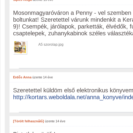
Mosonmagyaróváron a Penny - vel szemben
boltunkat! Szeretettel várunk mindenkit a Ke
9)! Csempék, járólapok, parketták, élvédők, f
csaptelepek, zuhanykabinok széles választék
A5 szorolap.jpg
Erdős Anna
üzente
14 éve
Szeretettel küldöm első elektronikus könyve
http://kortars.weboldala.net/anna_konyve/ind
[Törölt felhasználó]
üzente
14 éve