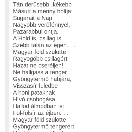
Tán derűsebb, kékebb
Másutt a menny boltja:
Sugarait a Nap
Nagyobb verőfénnyel,
Pazarabbul ontja.
A Hold is, csillag is
Szebb talán az égen. . .
Magyar föld szülötte
Ragyogóbb csillagért
Hazát ne cseréljen!
Ne hallgass a tenger
Gyöngytermő habjára,
Visszasír füledbe
A honi pataknak
Hívó csobogása.
Hallod álmodban is:
Föl-fölsír az éjben. . .
Magyar föld szülötte
Gyöngytermő tengerért