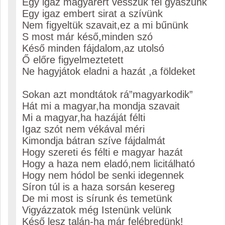
Egy igaz magyarért vesszük fel gyászunk
Egy igaz embert sirat a szívünk
Nem figyeltük szavait,ez a mi bűnünk
S most már késő,minden szó
Késő minden fájdalom,az utolsó
Ő előre figyelmeztetett
Ne hagyjátok eladni a hazát ,a földeket
Sokan azt mondtátok rá”magyarkodik”
Hát mi a magyar,ha mondja szavait
Mi a magyar,ha hazáját félti
Igaz szót nem vékával méri
Kimondja bátran szíve fájdalmát
Hogy szereti és félti e magyar hazát
Hogy a haza nem eladó,nem licitálható
Hogy nem hódol be senki idegennek
Síron túl is a haza sorsán kesereg
De mi most is sírunk és temetünk
Vigyázzatok még Istenünk velünk
Késő lesz talán-ha már felébredünk!