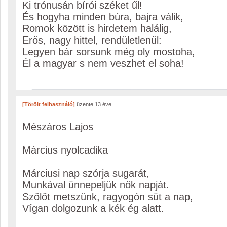
Ki trónusán bírói széket űl!
És hogyha minden búra, bajra válik,
Romok között is hirdetem halálig,
Erős, nagy hittel, rendületlenűl:
Legyen bár sorsunk még oly mostoha,
Él a magyar s nem veszhet el soha!
[Törölt felhasználó]
üzente
13 éve
Mészáros Lajos
Március nyolcadika
Márciusi nap szórja sugarát,
Munkával ünnepeljük nők napját.
Szőlőt metszünk, ragyogón süt a nap,
Vígan dolgozunk a kék ég alatt.