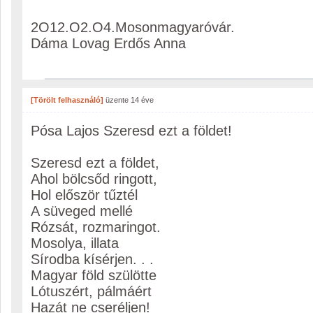
2O12.O2.O4.Mosonmagyaróvár.
Dáma Lovag Erdős Anna
[Törölt felhasználó]
üzente
14 éve
Pósa Lajos Szeresd ezt a földet!
Szeresd ezt a földet,
Ahol bölcsőd ringott,
Hol először tűztél
A süveged mellé
Rózsát, rozmaringot.
Mosolya, illata
Sírodba kísérjen. . .
Magyar föld szülötte
Lótuszért, pálmáért
Hazát ne cseréljen!