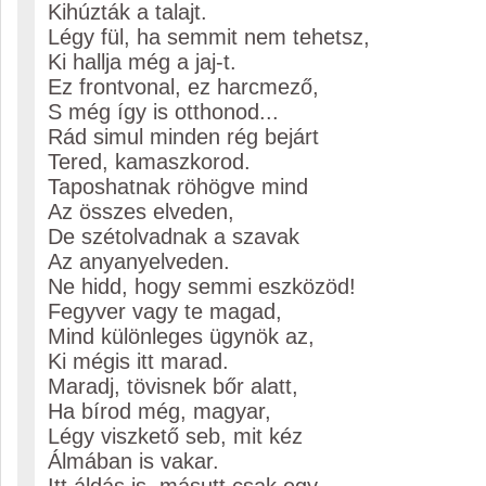
Kihúzták a talajt.
Légy fül, ha semmit nem tehetsz,
Ki hallja még a jaj-t.
Ez frontvonal, ez harcmező,
S még így is otthonod...
Rád simul minden rég bejárt
Tered, kamaszkorod.
Taposhatnak röhögve mind
Az összes elveden,
De szétolvadnak a szavak
Az anyanyelveden.
Ne hidd, hogy semmi eszközöd!
Fegyver vagy te magad,
Mind különleges ügynök az,
Ki mégis itt marad.
Maradj, tövisnek bőr alatt,
Ha bírod még, magyar,
Légy viszkető seb, mit kéz
Álmában is vakar.