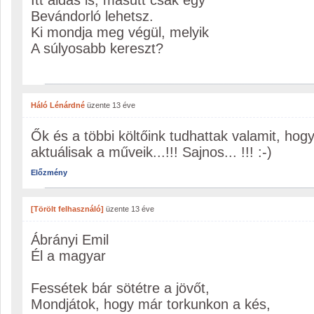
Itt áldás is, másutt csak egy
Bevándorló lehetsz.
Ki mondja meg végül, melyik
A súlyosabb kereszt?
Háló Lénárdné
üzente
13 éve
Ők és a többi költőink tudhattak valamit, ho
aktuálisak a műveik...!!! Sajnos... !!! :-)
Előzmény
[Törölt felhasználó]
üzente
13 éve
Ábrányi Emil
Él a magyar
Fessétek bár sötétre a jövőt,
Mondjátok, hogy már torkunkon a kés,