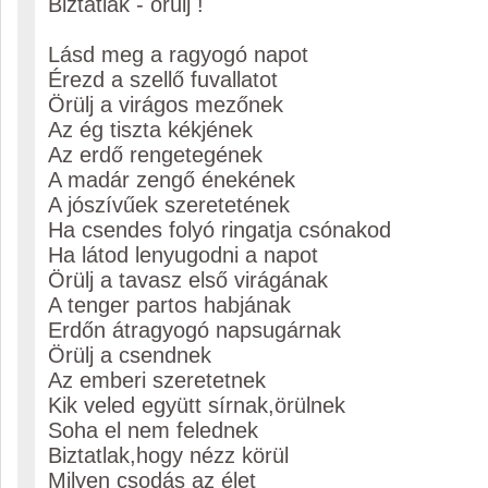
Biztatlak - örülj !
Lásd meg a ragyogó napot
Érezd a szellő fuvallatot
Örülj a virágos mezőnek
Az ég tiszta kékjének
Az erdő rengetegének
A madár zengő énekének
A jószívűek szeretetének
Ha csendes folyó ringatja csónakod
Ha látod lenyugodni a napot
Örülj a tavasz első virágának
A tenger partos habjának
Erdőn átragyogó napsugárnak
Örülj a csendnek
Az emberi szeretetnek
Kik veled együtt sírnak,örülnek
Soha el nem felednek
Biztatlak,hogy nézz körül
Milyen csodás az élet