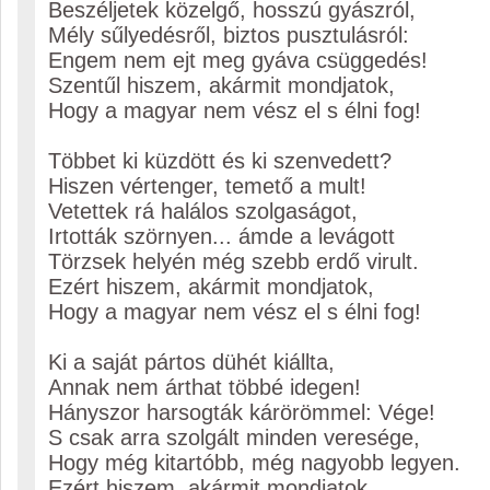
Beszéljetek közelgő, hosszú gyászról,
Mély sűlyedésről, biztos pusztulásról:
Engem nem ejt meg gyáva csüggedés!
Szentűl hiszem, akármit mondjatok,
Hogy a magyar nem vész el s élni fog!
Többet ki küzdött és ki szenvedett?
Hiszen vértenger, temető a mult!
Vetettek rá halálos szolgaságot,
Irtották szörnyen... ámde a levágott
Törzsek helyén még szebb erdő virult.
Ezért hiszem, akármit mondjatok,
Hogy a magyar nem vész el s élni fog!
Ki a saját pártos dühét kiállta,
Annak nem árthat többé idegen!
Hányszor harsogták kárörömmel: Vége!
S csak arra szolgált minden veresége,
Hogy még kitartóbb, még nagyobb legyen.
Ezért hiszem, akármit mondjatok,