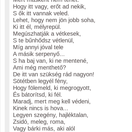
Hogy itt vagy, erőt ad nekik,
S ők itt vannak veled.
Lehet, hogy nem jön jobb soha,
Ki itt él, mélyrepül.
Megúszhatják a vétkesek,
S te bűnhődsz vétlenül,
Míg annyi jóval tele
A másik serpenyő...
S ha baj van, ki ne mentené,
Ami még menthető?
De itt van szükség rád nagyon!
Sötétben legyél fény,
Hogy fölemeld, ki megrogyott,
És bátorítsd, ki fél.
Maradj, mert meg kell védeni,
Kinek nincs is hova...
Legyen szegény, hajléktalan,
Zsidó, meleg, roma,
Vagy bárki más, aki alól