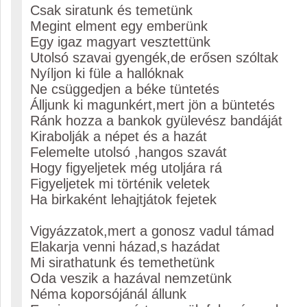
Csak siratunk és temetünk
Megint elment egy emberünk
Egy igaz magyart vesztettünk
Utolsó szavai gyengék,de erősen szóltak
Nyíljon ki füle a hallóknak
Ne csüggedjen a béke tüntetés
Álljunk ki magunkért,mert jön a büntetés
Ránk hozza a bankok gyülevész bandáját
Kirabolják a népet és a hazát
Felemelte utolsó ,hangos szavát
Hogy figyeljetek még utoljára rá
Figyeljetek mi történik veletek
Ha birkaként lehajtjátok fejetek
Vigyázzatok,mert a gonosz vadul támad
Elakarja venni házad,s hazádat
Mi sirathatunk és temethetünk
Oda veszik a hazával nemzetünk
Néma koporsójánál állunk