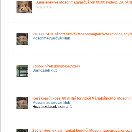
Apor-ereklye Mosonmagyaróváron
00:00 (videó)
,
ZARÁND
VIII. FLESCH Táncfesztivál Mosonmagyaróvár
(blogbejegyz
Mosonmagyaróvár klub
Jobbik hírek
(blogbejegyzés)
Darnózseli klub
Kerékpárút közel 60 millió forintból Máriakálnoktól Moson
Mosonmagyaróvár klub
Hozzászólások száma: 1
250 embernek ad munkát keddtől Mosonmagyaróváron az i