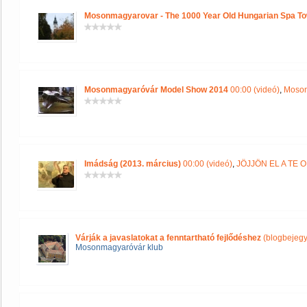
Mosonmagyarovar - The 1000 Year Old Hungarian Spa T
Mosonmagyaróvár Model Show 2014
00:00 (videó)
,
Moson
Imádság (2013. március)
00:00 (videó)
,
JÖJJÖN EL A TE
Várják a javaslatokat a fenntartható fejlődéshez
(blogbejegy
Mosonmagyaróvár klub