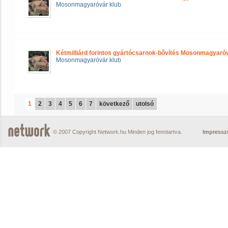
Mosonmagyaróvár klub
Kétmilliárd forintos gyártócsarnok-bővítés Mosonmagyar
Mosonmagyaróvár klub
1
2
3
4
5
6
7
következő
utolsó
© 2007 Copyright Network.hu Minden jog fenntartva.
Impress