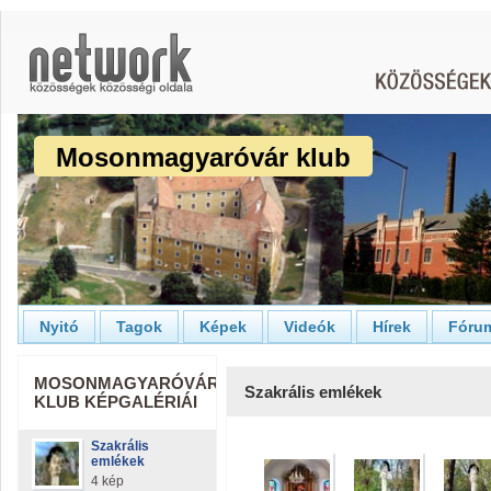
Mosonmagyaróvár klub
Nyitó
Tagok
Képek
Videók
Hírek
Fóru
MOSONMAGYARÓVÁR
Szakrális emlékek
KLUB KÉPGALÉRIÁI
Szakrális
emlékek
4 kép