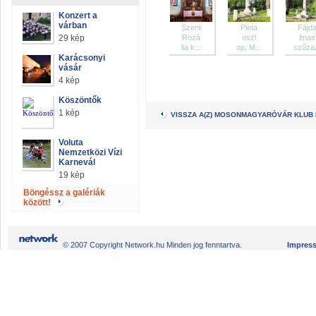
Konzert a
várban
Szent
Pieta
Fájd
29 kép
Rozá
oszl
lmas
lia k...
op, M...
szűza.
Karácsonyi
vásár
4 kép
Köszöntők
1 kép
VISSZA A(Z) MOSONMAGYARÓVÁR KLUB
Voluta
Nemzetközi Vízi
Karnevál
19 kép
Böngéssz a galériák
között!
© 2007 Copyright Network.hu Minden jog fenntartva.
Impres