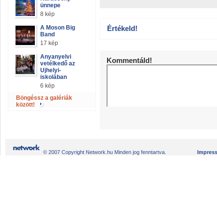
ünnepe
8 kép
A Moson Big
Értékeld!
Band
17 kép
Anyanyelvi
Kommentáld!
vetélkedő az
Ujhelyi-
iskolában
6 kép
Böngéssz a galériák
között!
© 2007 Copyright Network.hu Minden jog fenntartva.
Impres