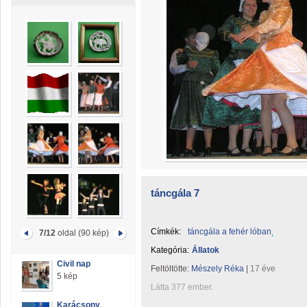
táncgála 7
Címkék:
táncgála a fehér lóban
7/12
oldal (90 kép)
Kategória:
Állatok
Civil nap
Feltöltötte:
Mészely Réka
|
17 éve
5 kép
Látta 377 ember.
Karácsony