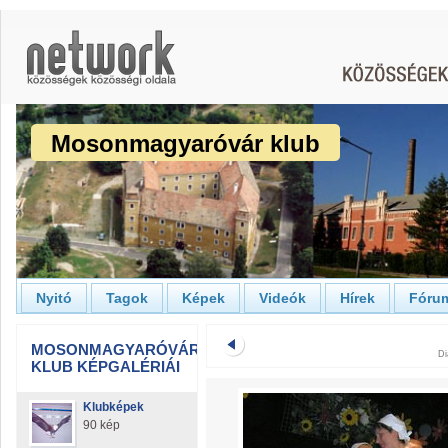
Mosonmagyaróvár klub
Nyitó
Tagok
Képek
Videók
Hírek
Fóru
MOSONMAGYARÓVÁR
Di
KLUB KÉPGALÉRIÁI
Klubképek
90 kép