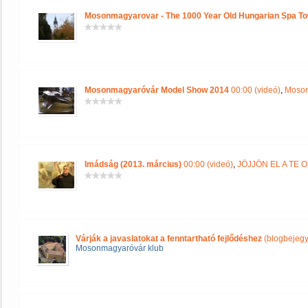
Mosonmagyarovar - The 1000 Year Old Hungarian Spa T
Mosonmagyaróvár Model Show 2014
00:00 (videó)
,
Moson
Imádság (2013. március)
00:00 (videó)
,
JÖJJÖN EL A TE
Várják a javaslatokat a fenntartható fejlődéshez
(blogbejegy
Mosonmagyaróvár klub