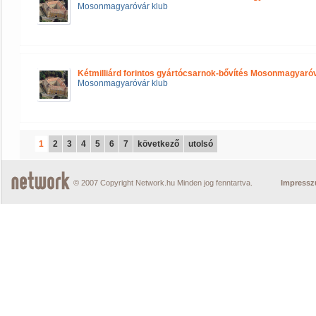
Mosonmagyaróvár klub
Kétmilliárd forintos gyártócsarnok-bővítés Mosonmagyar
Mosonmagyaróvár klub
1
2
3
4
5
6
7
következő
utolsó
© 2007 Copyright Network.hu Minden jog fenntartva.
Impress