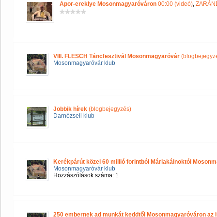
Apor-ereklye Mosonmagyaróváron
00:00 (videó)
,
ZARÁND
VIII. FLESCH Táncfesztivál Mosonmagyaróvár
(blogbejegyz
Mosonmagyaróvár klub
Jobbik hírek
(blogbejegyzés)
Darnózseli klub
Kerékpárút közel 60 millió forintból Máriakálnoktól Moson
Mosonmagyaróvár klub
Hozzászólások száma: 1
250 embernek ad munkát keddtől Mosonmagyaróváron az i