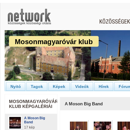
Mosonmagyaróvár klub
Nyitó
Tagok
Képek
Videók
Hírek
Fóru
MOSONMAGYARÓVÁR
A Moson Big Band
KLUB KÉPGALÉRIÁI
A Moson Big
Band
17 kép