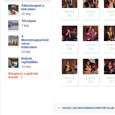
Állatsimogató a
bölcsiben
DSCF6
DSCF6
DSCF
20 kép
282
275
274
Téli képek
7 kép
A
Mosonmagyaróvár
város
DSCF6
DSCF6
DSCF
külterülete
258
253
234
24 kép
Bolyais
rajzkiállítás
14 kép
Böngéssz a galériák
között!
DSCF6
DSCF6
DSCF
229
228
227
VISSZA A(Z) MOSONMAGYARÓVÁR KLUB